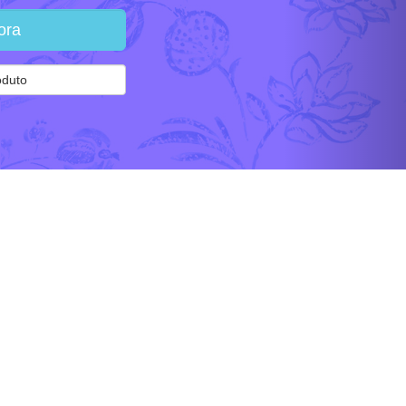
ora
oduto