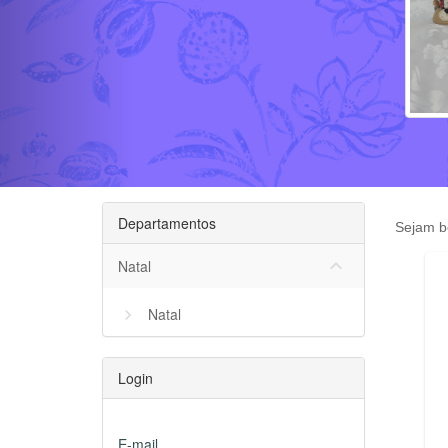
Departamentos
Sejam be
keyboard_arrow_down
Natal
Natal
Login
E-mail