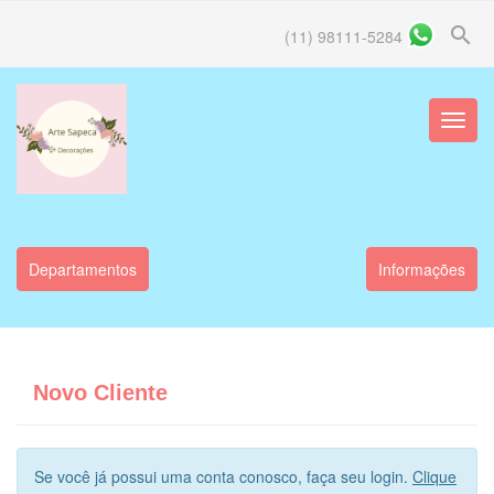
search
(11) 98111-5284
Menu
Princip
Departamentos
Informações
Novo Cliente
Se você já possui uma conta conosco, faça seu login.
Clique